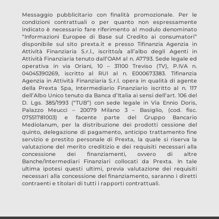
Messaggio pubblicitario con finalità promozionale. Per le
condizioni contrattuali o per quanto non espressamente
indicato è necessario fare riferimento al modulo denominato
“Informazioni Europee di Base sul Credito ai consumatori”
disponibile sul sito prexta.it e presso
Tifinanzia Agenzia in
Attività Finanziaria S.r.l.
, iscritto/a all’albo degli Agenti in
Attività Finanziaria tenuto dall’OAM al n.
A7793
. Sede legale ed
operativa in
via Oriani, 10 – 31100 Treviso
(TV)
, P.IVA n.
04045390269
, iscritto al RUI al n.
E000673383
.
Tifinanzia
Agenzia in Attività Finanziaria S.r.l.
opera in qualità di agente
della Prexta Spa, Intermediario Finanziario iscritto al n. 117
dell’Albo Unico tenuto da Banca d’Italia ai sensi dell’art. 106 del
D. Lgs. 385/1993 (“TUB”) con sede legale in Via Ennio Doris,
Palazzo Meucci – 20079 Milano 3 – Basiglio, (cod. fisc.
07551781003) e facente parte del Gruppo Bancario
Mediolanum, per la distribuzione dei prodotti cessione del
quinto, delegazione di pagamento, anticipo trattamento fine
servizio e prestito personale di Prexta, la quale si riserva la
valutazione del merito creditizio e dei requisiti necessari alla
concessione dei finanziamenti, ovvero di altre
Banche/Intermediari Finanziari collocati da Prexta. In tale
ultima ipotesi questi ultimi, previa valutazione dei requisiti
necessari alla concessione del finanziamento, saranno i diretti
contraenti e titolari di tutti i rapporti contrattuali.