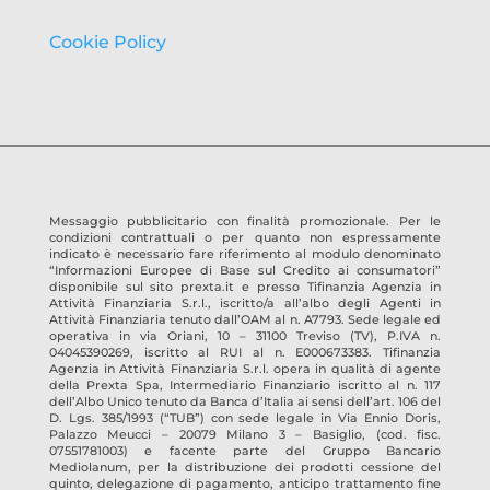
Cookie Policy
Messaggio pubblicitario con finalità promozionale. Per le
condizioni contrattuali o per quanto non espressamente
indicato è necessario fare riferimento al modulo denominato
“Informazioni Europee di Base sul Credito ai consumatori”
disponibile sul sito prexta.it e presso
Tifinanzia Agenzia in
Attività Finanziaria S.r.l.
, iscritto/a all’albo degli Agenti in
Attività Finanziaria tenuto dall’OAM al n.
A7793
. Sede legale ed
operativa in
via Oriani, 10 – 31100 Treviso
(TV)
, P.IVA n.
04045390269
, iscritto al RUI al n.
E000673383
.
Tifinanzia
Agenzia in Attività Finanziaria S.r.l.
opera in qualità di agente
della Prexta Spa, Intermediario Finanziario iscritto al n. 117
dell’Albo Unico tenuto da Banca d’Italia ai sensi dell’art. 106 del
D. Lgs. 385/1993 (“TUB”) con sede legale in Via Ennio Doris,
Palazzo Meucci – 20079 Milano 3 – Basiglio, (cod. fisc.
07551781003) e facente parte del Gruppo Bancario
Mediolanum, per la distribuzione dei prodotti cessione del
quinto, delegazione di pagamento, anticipo trattamento fine