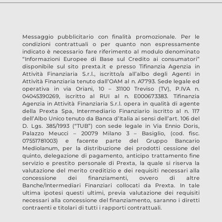
Messaggio pubblicitario con finalità promozionale. Per le
condizioni contrattuali o per quanto non espressamente
indicato è necessario fare riferimento al modulo denominato
“Informazioni Europee di Base sul Credito ai consumatori”
disponibile sul sito prexta.it e presso
Tifinanzia Agenzia in
Attività Finanziaria S.r.l.
, iscritto/a all’albo degli Agenti in
Attività Finanziaria tenuto dall’OAM al n.
A7793
. Sede legale ed
operativa in
via Oriani, 10 – 31100 Treviso
(TV)
, P.IVA n.
04045390269
, iscritto al RUI al n.
E000673383
.
Tifinanzia
Agenzia in Attività Finanziaria S.r.l.
opera in qualità di agente
della Prexta Spa, Intermediario Finanziario iscritto al n. 117
dell’Albo Unico tenuto da Banca d’Italia ai sensi dell’art. 106 del
D. Lgs. 385/1993 (“TUB”) con sede legale in Via Ennio Doris,
Palazzo Meucci – 20079 Milano 3 – Basiglio, (cod. fisc.
07551781003) e facente parte del Gruppo Bancario
Mediolanum, per la distribuzione dei prodotti cessione del
quinto, delegazione di pagamento, anticipo trattamento fine
servizio e prestito personale di Prexta, la quale si riserva la
valutazione del merito creditizio e dei requisiti necessari alla
concessione dei finanziamenti, ovvero di altre
Banche/Intermediari Finanziari collocati da Prexta. In tale
ultima ipotesi questi ultimi, previa valutazione dei requisiti
necessari alla concessione del finanziamento, saranno i diretti
contraenti e titolari di tutti i rapporti contrattuali.