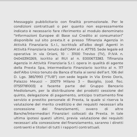
Messaggio pubblicitario con finalità promozionale. Per le
condizioni contrattuali o per quanto non espressamente
indicato è necessario fare riferimento al modulo denominato
“Informazioni Europee di Base sul Credito ai consumatori”
disponibile sul sito prexta.it e presso
Tifinanzia Agenzia in
Attività Finanziaria S.r.l.
, iscritto/a all’albo degli Agenti in
Attività Finanziaria tenuto dall’OAM al n.
A7793
. Sede legale ed
operativa in
via Oriani, 10 – 31100 Treviso
(TV)
, P.IVA n.
04045390269
, iscritto al RUI al n.
E000673383
.
Tifinanzia
Agenzia in Attività Finanziaria S.r.l.
opera in qualità di agente
della Prexta Spa, Intermediario Finanziario iscritto al n. 117
dell’Albo Unico tenuto da Banca d’Italia ai sensi dell’art. 106 del
D. Lgs. 385/1993 (“TUB”) con sede legale in Via Ennio Doris,
Palazzo Meucci – 20079 Milano 3 – Basiglio, (cod. fisc.
07551781003) e facente parte del Gruppo Bancario
Mediolanum, per la distribuzione dei prodotti cessione del
quinto, delegazione di pagamento, anticipo trattamento fine
servizio e prestito personale di Prexta, la quale si riserva la
valutazione del merito creditizio e dei requisiti necessari alla
concessione dei finanziamenti, ovvero di altre
Banche/Intermediari Finanziari collocati da Prexta. In tale
ultima ipotesi questi ultimi, previa valutazione dei requisiti
necessari alla concessione del finanziamento, saranno i diretti
contraenti e titolari di tutti i rapporti contrattuali.