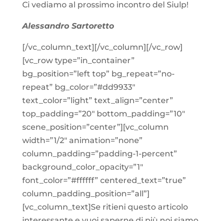
Ci vediamo al prossimo incontro del Siulp!
Alessandro Sartoretto
[/vc_column_text][/vc_column][/vc_row]
[vc_row type=”in_container”
bg_position=”left top” bg_repeat=”no-
repeat” bg_color=”#dd9933″
text_color=”light” text_align=”center”
top_padding=”20″ bottom_padding=”10″
scene_position=”center”][vc_column
width=”1/2″ animation=”none”
column_padding=”padding-1-percent”
background_color_opacity=”1″
font_color=”#ffffff” centered_text=”true”
column_padding_position=”all”]
[vc_column_text]Se ritieni questo articolo
interessante e vuoi saperne di più noi siamo