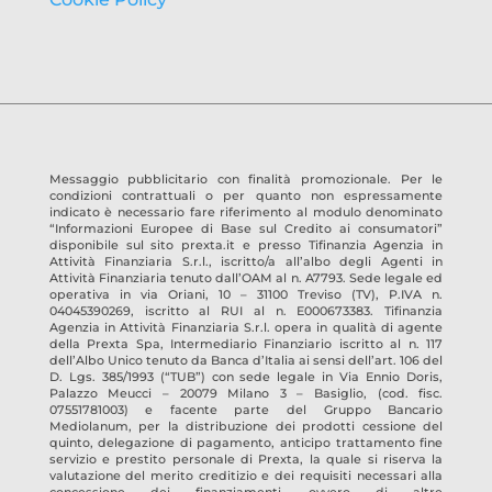
Messaggio pubblicitario con finalità promozionale. Per le
condizioni contrattuali o per quanto non espressamente
indicato è necessario fare riferimento al modulo denominato
“Informazioni Europee di Base sul Credito ai consumatori”
disponibile sul sito prexta.it e presso
Tifinanzia Agenzia in
Attività Finanziaria S.r.l.
, iscritto/a all’albo degli Agenti in
Attività Finanziaria tenuto dall’OAM al n.
A7793
. Sede legale ed
operativa in
via Oriani, 10 – 31100 Treviso
(TV)
, P.IVA n.
04045390269
, iscritto al RUI al n.
E000673383
.
Tifinanzia
Agenzia in Attività Finanziaria S.r.l.
opera in qualità di agente
della Prexta Spa, Intermediario Finanziario iscritto al n. 117
dell’Albo Unico tenuto da Banca d’Italia ai sensi dell’art. 106 del
D. Lgs. 385/1993 (“TUB”) con sede legale in Via Ennio Doris,
Palazzo Meucci – 20079 Milano 3 – Basiglio, (cod. fisc.
07551781003) e facente parte del Gruppo Bancario
Mediolanum, per la distribuzione dei prodotti cessione del
quinto, delegazione di pagamento, anticipo trattamento fine
servizio e prestito personale di Prexta, la quale si riserva la
valutazione del merito creditizio e dei requisiti necessari alla
concessione dei finanziamenti, ovvero di altre