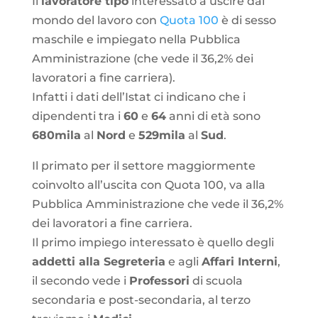
Il
lavoratore tipo
interessato a uscire dal
mondo del lavoro con
Quota 100
è di sesso
maschile e impiegato nella Pubblica
Amministrazione (che vede il 36,2% dei
lavoratori a fine carriera).
Infatti i dati dell’Istat ci indicano che i
dipendenti tra i
60
e
64
anni di età sono
680mila
al
Nord
e
529mila
al
Sud
.
Il primato per il settore maggiormente
coinvolto all’uscita con Quota 100, va alla
Pubblica Amministrazione che vede il 36,2%
dei lavoratori a fine carriera.
Il primo impiego interessato è quello degli
addetti alla Segreteria
e agli
Affari Interni
,
il secondo vede i
Professori
di scuola
secondaria e post-secondaria, al terzo