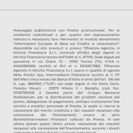
Messaggio pubblicitario con finalità promozionale. Per le
condizioni contrattuali o per quanto non espressamente
indicato è necessario fare riferimento al modulo denominato
“Informazioni Europee di Base sul Credito ai consumatori”
disponibile sul sito prexta.it e presso
Tifinanzia Agenzia in
Attività Finanziaria S.r.l.
, iscritto/a all’albo degli Agenti in
Attività Finanziaria tenuto dall’OAM al n.
A7793
. Sede legale ed
operativa in
via Oriani, 10 – 31100 Treviso
(TV)
, P.IVA n.
04045390269
, iscritto al RUI al n.
E000673383
.
Tifinanzia
Agenzia in Attività Finanziaria S.r.l.
opera in qualità di agente
della Prexta Spa, Intermediario Finanziario iscritto al n. 117
dell’Albo Unico tenuto da Banca d’Italia ai sensi dell’art. 106 del
D. Lgs. 385/1993 (“TUB”) con sede legale in Via Ennio Doris,
Palazzo Meucci – 20079 Milano 3 – Basiglio, (cod. fisc.
07551781003) e facente parte del Gruppo Bancario
Mediolanum, per la distribuzione dei prodotti cessione del
quinto, delegazione di pagamento, anticipo trattamento fine
servizio e prestito personale di Prexta, la quale si riserva la
valutazione del merito creditizio e dei requisiti necessari alla
concessione dei finanziamenti, ovvero di altre
Banche/Intermediari Finanziari collocati da Prexta. In tale
ultima ipotesi questi ultimi, previa valutazione dei requisiti
necessari alla concessione del finanziamento, saranno i diretti
contraenti e titolari di tutti i rapporti contrattuali.