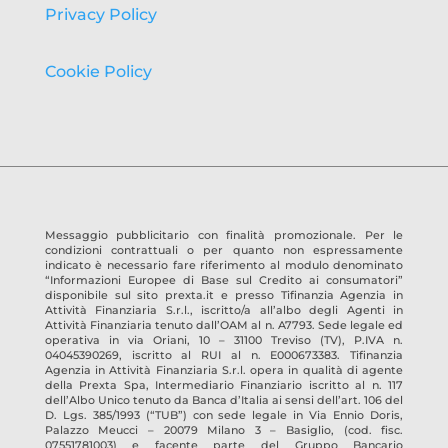
Privacy Policy
Cookie Policy
Messaggio pubblicitario con finalità promozionale. Per le
condizioni contrattuali o per quanto non espressamente
indicato è necessario fare riferimento al modulo denominato
“Informazioni Europee di Base sul Credito ai consumatori”
disponibile sul sito prexta.it e presso
Tifinanzia Agenzia in
Attività Finanziaria S.r.l.
, iscritto/a all’albo degli Agenti in
Attività Finanziaria tenuto dall’OAM al n.
A7793
. Sede legale ed
operativa in
via Oriani, 10 – 31100 Treviso
(TV)
, P.IVA n.
04045390269
, iscritto al RUI al n.
E000673383
.
Tifinanzia
Agenzia in Attività Finanziaria S.r.l.
opera in qualità di agente
della Prexta Spa, Intermediario Finanziario iscritto al n. 117
dell’Albo Unico tenuto da Banca d’Italia ai sensi dell’art. 106 del
D. Lgs. 385/1993 (“TUB”) con sede legale in Via Ennio Doris,
Palazzo Meucci – 20079 Milano 3 – Basiglio, (cod. fisc.
07551781003) e facente parte del Gruppo Bancario