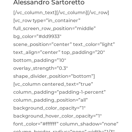
Alessandro Sartoretto
[/vc_column_text][/vc_column][/vc_row]
[vc_row type=”in_container”
full_screen_row_position=”middle”
bg_color=”#dd9933″
scene_position=”center” text_color=”light”
text_align=”center” top_padding=”20″
bottom_padding=”10″
overlay_strength=”0.3″
shape_divider_position=”bottom”]
[vc_column centered_text=”true”
column_padding=”padding-1-percent”
column_padding_position=”all”
background_color_opacity=”1″
background_hover_color_opacity=”1″
font_color=”#ffffff” column_shadow=”none”
column_border_radius=”none” width=”1/3″