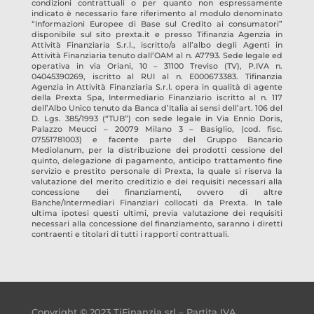
condizioni contrattuali o per quanto non espressamente
indicato è necessario fare riferimento al modulo denominato
“Informazioni Europee di Base sul Credito ai consumatori”
disponibile sul sito prexta.it e presso
Tifinanzia Agenzia in
Attività Finanziaria S.r.l.
, iscritto/a all’albo degli Agenti in
Attività Finanziaria tenuto dall’OAM al n.
A7793
. Sede legale ed
operativa in
via Oriani, 10 – 31100 Treviso
(TV)
, P.IVA n.
04045390269
, iscritto al RUI al n.
E000673383
.
Tifinanzia
Agenzia in Attività Finanziaria S.r.l.
opera in qualità di agente
della Prexta Spa, Intermediario Finanziario iscritto al n. 117
dell’Albo Unico tenuto da Banca d’Italia ai sensi dell’art. 106 del
D. Lgs. 385/1993 (“TUB”) con sede legale in Via Ennio Doris,
Palazzo Meucci – 20079 Milano 3 – Basiglio, (cod. fisc.
07551781003) e facente parte del Gruppo Bancario
Mediolanum, per la distribuzione dei prodotti cessione del
quinto, delegazione di pagamento, anticipo trattamento fine
servizio e prestito personale di Prexta, la quale si riserva la
valutazione del merito creditizio e dei requisiti necessari alla
concessione dei finanziamenti, ovvero di altre
Banche/Intermediari Finanziari collocati da Prexta. In tale
ultima ipotesi questi ultimi, previa valutazione dei requisiti
necessari alla concessione del finanziamento, saranno i diretti
contraenti e titolari di tutti i rapporti contrattuali.
Copyright © 2023 TiFinanzia srl – Partita IVA