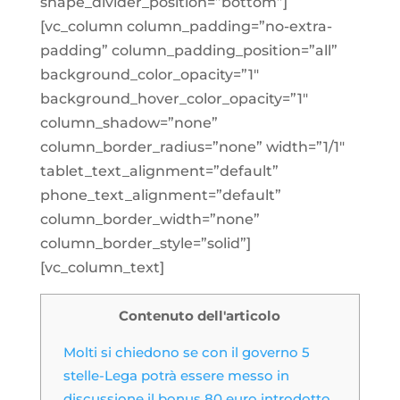
shape_divider_position=”bottom”]
[vc_column column_padding=”no-extra-
padding” column_padding_position=”all”
background_color_opacity=”1″
background_hover_color_opacity=”1″
column_shadow=”none”
column_border_radius=”none” width=”1/1″
tablet_text_alignment=”default”
phone_text_alignment=”default”
column_border_width=”none”
column_border_style=”solid”]
[vc_column_text]
Contenuto dell'articolo
Molti si chiedono se con il governo 5
stelle-Lega potrà essere messo in
discussione il bonus 80 euro introdotto