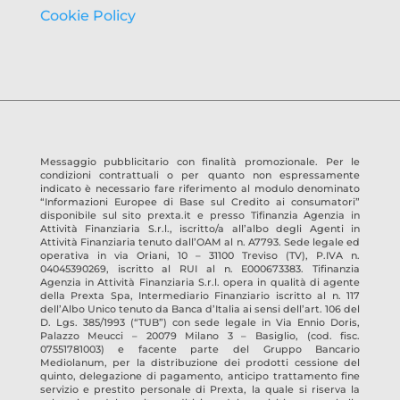
Cookie Policy
Messaggio pubblicitario con finalità promozionale. Per le
condizioni contrattuali o per quanto non espressamente
indicato è necessario fare riferimento al modulo denominato
“Informazioni Europee di Base sul Credito ai consumatori”
disponibile sul sito prexta.it e presso
Tifinanzia Agenzia in
Attività Finanziaria S.r.l.
, iscritto/a all’albo degli Agenti in
Attività Finanziaria tenuto dall’OAM al n.
A7793
. Sede legale ed
operativa in
via Oriani, 10 – 31100 Treviso
(TV)
, P.IVA n.
04045390269
, iscritto al RUI al n.
E000673383
.
Tifinanzia
Agenzia in Attività Finanziaria S.r.l.
opera in qualità di agente
della Prexta Spa, Intermediario Finanziario iscritto al n. 117
dell’Albo Unico tenuto da Banca d’Italia ai sensi dell’art. 106 del
D. Lgs. 385/1993 (“TUB”) con sede legale in Via Ennio Doris,
Palazzo Meucci – 20079 Milano 3 – Basiglio, (cod. fisc.
07551781003) e facente parte del Gruppo Bancario
Mediolanum, per la distribuzione dei prodotti cessione del
quinto, delegazione di pagamento, anticipo trattamento fine
servizio e prestito personale di Prexta, la quale si riserva la