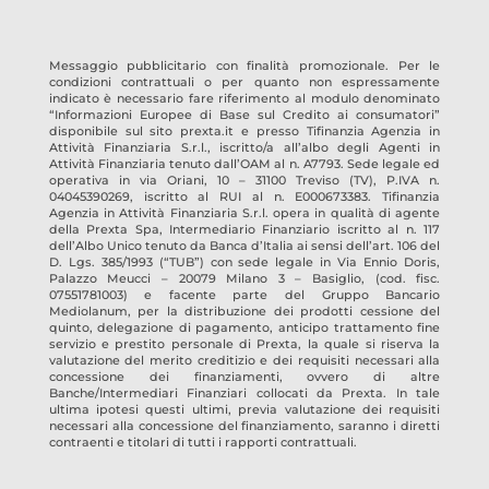
Messaggio pubblicitario con finalità promozionale. Per le
condizioni contrattuali o per quanto non espressamente
indicato è necessario fare riferimento al modulo denominato
“Informazioni Europee di Base sul Credito ai consumatori”
disponibile sul sito prexta.it e presso
Tifinanzia Agenzia in
Attività Finanziaria S.r.l.
, iscritto/a all’albo degli Agenti in
Attività Finanziaria tenuto dall’OAM al n.
A7793
. Sede legale ed
operativa in
via Oriani, 10 – 31100 Treviso
(TV)
, P.IVA n.
04045390269
, iscritto al RUI al n.
E000673383
.
Tifinanzia
Agenzia in Attività Finanziaria S.r.l.
opera in qualità di agente
della Prexta Spa, Intermediario Finanziario iscritto al n. 117
dell’Albo Unico tenuto da Banca d’Italia ai sensi dell’art. 106 del
D. Lgs. 385/1993 (“TUB”) con sede legale in Via Ennio Doris,
Palazzo Meucci – 20079 Milano 3 – Basiglio, (cod. fisc.
07551781003) e facente parte del Gruppo Bancario
Mediolanum, per la distribuzione dei prodotti cessione del
quinto, delegazione di pagamento, anticipo trattamento fine
servizio e prestito personale di Prexta, la quale si riserva la
valutazione del merito creditizio e dei requisiti necessari alla
concessione dei finanziamenti, ovvero di altre
Banche/Intermediari Finanziari collocati da Prexta. In tale
ultima ipotesi questi ultimi, previa valutazione dei requisiti
necessari alla concessione del finanziamento, saranno i diretti
contraenti e titolari di tutti i rapporti contrattuali.