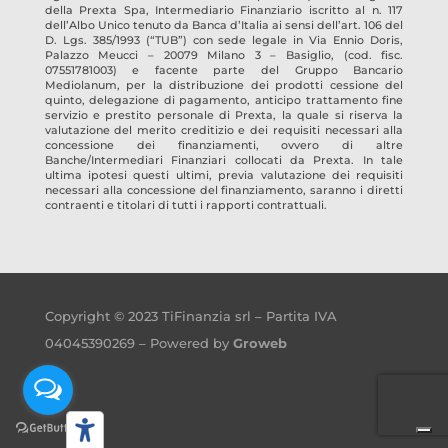
della Prexta Spa, Intermediario Finanziario iscritto al n. 117
dell’Albo Unico tenuto da Banca d’Italia ai sensi dell’art. 106 del
D. Lgs. 385/1993 (“TUB”) con sede legale in Via Ennio Doris,
Palazzo Meucci – 20079 Milano 3 – Basiglio, (cod. fisc.
07551781003) e facente parte del Gruppo Bancario
Mediolanum, per la distribuzione dei prodotti cessione del
quinto, delegazione di pagamento, anticipo trattamento fine
servizio e prestito personale di Prexta, la quale si riserva la
valutazione del merito creditizio e dei requisiti necessari alla
concessione dei finanziamenti, ovvero di altre
Banche/Intermediari Finanziari collocati da Prexta. In tale
ultima ipotesi questi ultimi, previa valutazione dei requisiti
necessari alla concessione del finanziamento, saranno i diretti
contraenti e titolari di tutti i rapporti contrattuali.
Copyright © 2023 TiFinanzia srl – Partita IVA
04045390269 – Powered by
Groweb