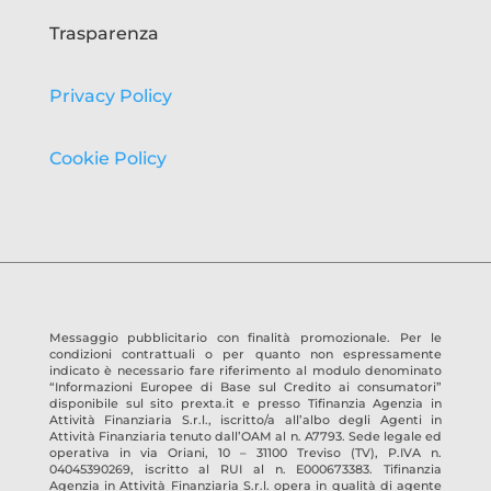
Trasparenza
Privacy Policy
Cookie Policy
Messaggio pubblicitario con finalità promozionale. Per le
condizioni contrattuali o per quanto non espressamente
indicato è necessario fare riferimento al modulo denominato
“Informazioni Europee di Base sul Credito ai consumatori”
disponibile sul sito prexta.it e presso
Tifinanzia Agenzia in
Attività Finanziaria S.r.l.
, iscritto/a all’albo degli Agenti in
Attività Finanziaria tenuto dall’OAM al n.
A7793
. Sede legale ed
operativa in
via Oriani, 10 – 31100 Treviso
(TV)
, P.IVA n.
04045390269
, iscritto al RUI al n.
E000673383
.
Tifinanzia
Agenzia in Attività Finanziaria S.r.l.
opera in qualità di agente