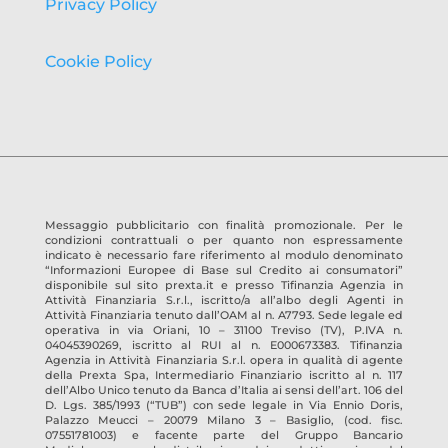
Privacy Policy
Cookie Policy
Messaggio pubblicitario con finalità promozionale. Per le
condizioni contrattuali o per quanto non espressamente
indicato è necessario fare riferimento al modulo denominato
“Informazioni Europee di Base sul Credito ai consumatori”
disponibile sul sito prexta.it e presso
Tifinanzia Agenzia in
Attività Finanziaria S.r.l.
, iscritto/a all’albo degli Agenti in
Attività Finanziaria tenuto dall’OAM al n.
A7793
. Sede legale ed
operativa in
via Oriani, 10 – 31100 Treviso
(TV)
, P.IVA n.
04045390269
, iscritto al RUI al n.
E000673383
.
Tifinanzia
Agenzia in Attività Finanziaria S.r.l.
opera in qualità di agente
della Prexta Spa, Intermediario Finanziario iscritto al n. 117
dell’Albo Unico tenuto da Banca d’Italia ai sensi dell’art. 106 del
D. Lgs. 385/1993 (“TUB”) con sede legale in Via Ennio Doris,
Palazzo Meucci – 20079 Milano 3 – Basiglio, (cod. fisc.
07551781003) e facente parte del Gruppo Bancario