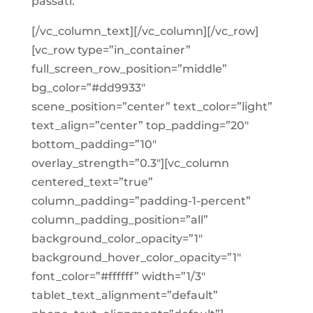
passati.
[/vc_column_text][/vc_column][/vc_row]
[vc_row type=”in_container”
full_screen_row_position=”middle”
bg_color=”#dd9933″
scene_position=”center” text_color=”light”
text_align=”center” top_padding=”20″
bottom_padding=”10″
overlay_strength=”0.3″][vc_column
centered_text=”true”
column_padding=”padding-1-percent”
column_padding_position=”all”
background_color_opacity=”1″
background_hover_color_opacity=”1″
font_color=”#ffffff” width=”1/3″
tablet_text_alignment=”default”