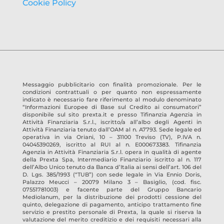
Cookie Policy
Messaggio pubblicitario con finalità promozionale. Per le
condizioni contrattuali o per quanto non espressamente
indicato è necessario fare riferimento al modulo denominato
“Informazioni Europee di Base sul Credito ai consumatori”
disponibile sul sito prexta.it e presso
Tifinanzia Agenzia in
Attività Finanziaria S.r.l.
, iscritto/a all’albo degli Agenti in
Attività Finanziaria tenuto dall’OAM al n.
A7793
. Sede legale ed
operativa in
via Oriani, 10 – 31100 Treviso
(TV)
, P.IVA n.
04045390269
, iscritto al RUI al n.
E000673383
.
Tifinanzia
Agenzia in Attività Finanziaria S.r.l.
opera in qualità di agente
della Prexta Spa, Intermediario Finanziario iscritto al n. 117
dell’Albo Unico tenuto da Banca d’Italia ai sensi dell’art. 106 del
D. Lgs. 385/1993 (“TUB”) con sede legale in Via Ennio Doris,
Palazzo Meucci – 20079 Milano 3 – Basiglio, (cod. fisc.
07551781003) e facente parte del Gruppo Bancario
Mediolanum, per la distribuzione dei prodotti cessione del
quinto, delegazione di pagamento, anticipo trattamento fine
servizio e prestito personale di Prexta, la quale si riserva la
valutazione del merito creditizio e dei requisiti necessari alla