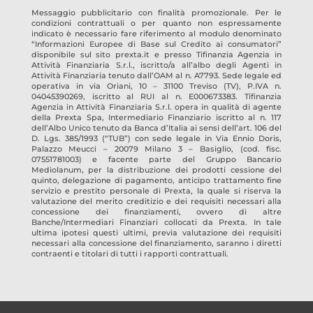
Messaggio pubblicitario con finalità promozionale. Per le
condizioni contrattuali o per quanto non espressamente
indicato è necessario fare riferimento al modulo denominato
“Informazioni Europee di Base sul Credito ai consumatori”
disponibile sul sito prexta.it e presso
Tifinanzia Agenzia in
Attività Finanziaria S.r.l.
, iscritto/a all’albo degli Agenti in
Attività Finanziaria tenuto dall’OAM al n.
A7793
. Sede legale ed
operativa in
via Oriani, 10 – 31100 Treviso
(TV)
, P.IVA n.
04045390269
, iscritto al RUI al n.
E000673383
.
Tifinanzia
Agenzia in Attività Finanziaria S.r.l.
opera in qualità di agente
della Prexta Spa, Intermediario Finanziario iscritto al n. 117
dell’Albo Unico tenuto da Banca d’Italia ai sensi dell’art. 106 del
D. Lgs. 385/1993 (“TUB”) con sede legale in Via Ennio Doris,
Palazzo Meucci – 20079 Milano 3 – Basiglio, (cod. fisc.
07551781003) e facente parte del Gruppo Bancario
Mediolanum, per la distribuzione dei prodotti cessione del
quinto, delegazione di pagamento, anticipo trattamento fine
servizio e prestito personale di Prexta, la quale si riserva la
valutazione del merito creditizio e dei requisiti necessari alla
concessione dei finanziamenti, ovvero di altre
Banche/Intermediari Finanziari collocati da Prexta. In tale
ultima ipotesi questi ultimi, previa valutazione dei requisiti
necessari alla concessione del finanziamento, saranno i diretti
contraenti e titolari di tutti i rapporti contrattuali.