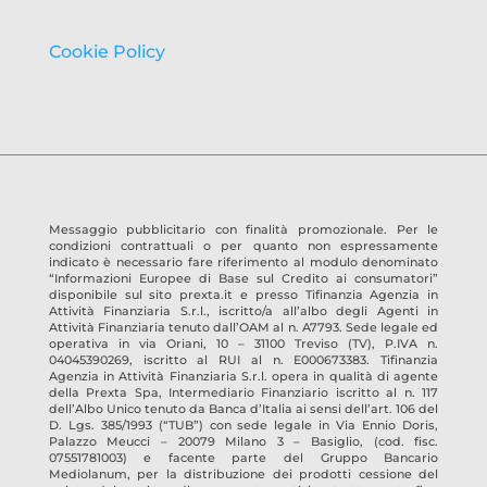
Cookie Policy
Messaggio pubblicitario con finalità promozionale. Per le
condizioni contrattuali o per quanto non espressamente
indicato è necessario fare riferimento al modulo denominato
“Informazioni Europee di Base sul Credito ai consumatori”
disponibile sul sito prexta.it e presso
Tifinanzia Agenzia in
Attività Finanziaria S.r.l.
, iscritto/a all’albo degli Agenti in
Attività Finanziaria tenuto dall’OAM al n.
A7793
. Sede legale ed
operativa in
via Oriani, 10 – 31100 Treviso
(TV)
, P.IVA n.
04045390269
, iscritto al RUI al n.
E000673383
.
Tifinanzia
Agenzia in Attività Finanziaria S.r.l.
opera in qualità di agente
della Prexta Spa, Intermediario Finanziario iscritto al n. 117
dell’Albo Unico tenuto da Banca d’Italia ai sensi dell’art. 106 del
D. Lgs. 385/1993 (“TUB”) con sede legale in Via Ennio Doris,
Palazzo Meucci – 20079 Milano 3 – Basiglio, (cod. fisc.
07551781003) e facente parte del Gruppo Bancario
Mediolanum, per la distribuzione dei prodotti cessione del