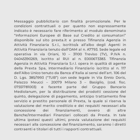
Messaggio pubblicitario con finalità promozionale. Per le
condizioni contrattuali o per quanto non espressamente
indicato è necessario fare riferimento al modulo denominato
“Informazioni Europee di Base sul Credito ai consumatori”
disponibile sul sito prexta.it e presso
Tifinanzia Agenzia in
Attività Finanziaria S.r.l.
, iscritto/a all’albo degli Agenti in
Attività Finanziaria tenuto dall’OAM al n.
A7793
. Sede legale ed
operativa in
via Oriani, 10 – 31100 Treviso
(TV)
, P.IVA n.
04045390269
, iscritto al RUI al n.
E000673383
.
Tifinanzia
Agenzia in Attività Finanziaria S.r.l.
opera in qualità di agente
della Prexta Spa, Intermediario Finanziario iscritto al n. 117
dell’Albo Unico tenuto da Banca d’Italia ai sensi dell’art. 106 del
D. Lgs. 385/1993 (“TUB”) con sede legale in Via Ennio Doris,
Palazzo Meucci – 20079 Milano 3 – Basiglio, (cod. fisc.
07551781003) e facente parte del Gruppo Bancario
Mediolanum, per la distribuzione dei prodotti cessione del
quinto, delegazione di pagamento, anticipo trattamento fine
servizio e prestito personale di Prexta, la quale si riserva la
valutazione del merito creditizio e dei requisiti necessari alla
concessione dei finanziamenti, ovvero di altre
Banche/Intermediari Finanziari collocati da Prexta. In tale
ultima ipotesi questi ultimi, previa valutazione dei requisiti
necessari alla concessione del finanziamento, saranno i diretti
contraenti e titolari di tutti i rapporti contrattuali.