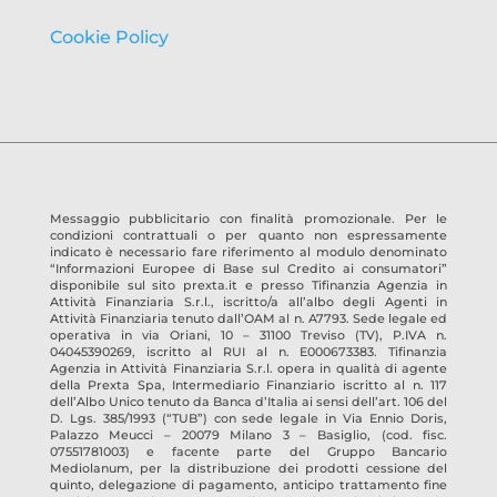
Cookie Policy
Messaggio pubblicitario con finalità promozionale. Per le
condizioni contrattuali o per quanto non espressamente
indicato è necessario fare riferimento al modulo denominato
“Informazioni Europee di Base sul Credito ai consumatori”
disponibile sul sito prexta.it e presso
Tifinanzia Agenzia in
Attività Finanziaria S.r.l.
, iscritto/a all’albo degli Agenti in
Attività Finanziaria tenuto dall’OAM al n.
A7793
. Sede legale ed
operativa in
via Oriani, 10 – 31100 Treviso
(TV)
, P.IVA n.
04045390269
, iscritto al RUI al n.
E000673383
.
Tifinanzia
Agenzia in Attività Finanziaria S.r.l.
opera in qualità di agente
della Prexta Spa, Intermediario Finanziario iscritto al n. 117
dell’Albo Unico tenuto da Banca d’Italia ai sensi dell’art. 106 del
D. Lgs. 385/1993 (“TUB”) con sede legale in Via Ennio Doris,
Palazzo Meucci – 20079 Milano 3 – Basiglio, (cod. fisc.
07551781003) e facente parte del Gruppo Bancario
Mediolanum, per la distribuzione dei prodotti cessione del
quinto, delegazione di pagamento, anticipo trattamento fine