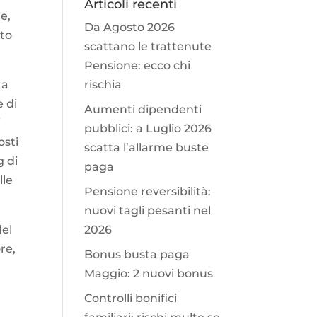
Articoli recenti
e,
Da Agosto 2026
tto
scattano le trattenute
Pensione: ecco chi
 a
rischia
e di
Aumenti dipendenti
i
pubblici: a Luglio 2026
osti
scatta l’allarme buste
g di
paga
lle
Pensione reversibilità:
nuovi tagli pesanti nel
del
2026
re,
Bonus busta paga
i
Maggio: 2 nuovi bonus
Controlli bonifici