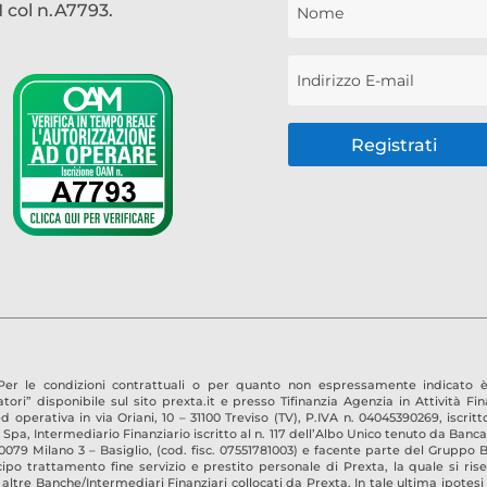
col n.A7793.
Registrati
 Per le condizioni contrattuali o per quanto non espressamente indicato
ori” disponibile sul sito prexta.it e presso
Tifinanzia Agenzia in Attività Fina
ed operativa in
via Oriani, 10 – 31100 Treviso
(TV)
, P.IVA n.
04045390269
, iscrit
pa, Intermediario Finanziario iscritto al n. 117 dell’Albo Unico tenuto da Banca d’
0079 Milano 3 – Basiglio, (cod. fisc. 07551781003) e facente parte del Gruppo
o trattamento fine servizio e prestito personale di Prexta, la quale si riser
altre Banche/Intermediari Finanziari collocati da Prexta. In tale ultima ipotesi 