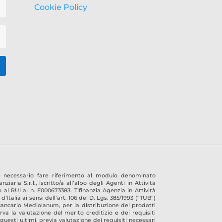
Cookie Policy
 è necessario fare riferimento al modulo denominato
nziaria S.r.l.
, iscritto/a all’albo degli Agenti in Attività
to al RUI al n.
E000673383
.
Tifinanzia Agenzia in Attività
Italia ai sensi dell’art. 106 del D. Lgs. 385/1993 (“TUB”)
 Bancario Mediolanum, per la distribuzione dei prodotti
va la valutazione del merito creditizio e dei requisiti
questi ultimi, previa valutazione dei requisiti necessari