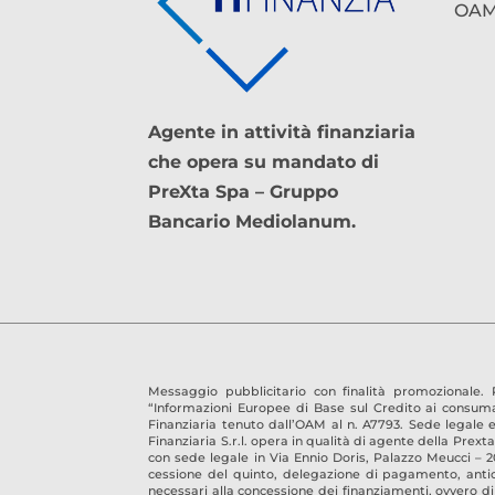
OAM 
Agente in attività finanziaria
che opera su mandato di
PreXta Spa – Gruppo
Bancario Mediolanum.
Messaggio pubblicitario con finalità promozionale.
“Informazioni Europee di Base sul Credito ai consumat
Finanziaria tenuto dall’OAM al n.
A7793
. Sede legale 
Finanziaria S.r.l.
opera in qualità di agente della Prexta S
con sede legale in Via Ennio Doris, Palazzo Meucci – 2
cessione del quinto, delegazione di pagamento, anticip
necessari alla concessione dei finanziamenti, ovvero di 