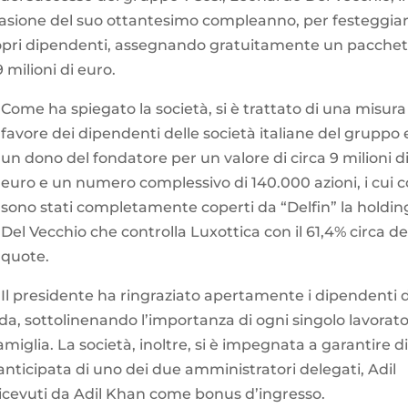
occasione del suo ottantesimo compleanno, per festeggiar
ropri dipendenti, assegnando gratuitamente un pacche
9 milioni di euro.
Come ha spiegato la società, si è trattato di una misura
favore dei dipendenti delle società italiane del gruppo 
un dono del fondatore per un valore di circa 9 milioni d
euro e un numero complessivo di 140.000 azioni, i cui c
sono stati completamente coperti da “Delfin” la holdin
Del Vecchio che controlla Luxottica con il 61,4% circa de
quote.
Il presidente ha ringraziato apertamente i dipendenti 
nda, sottolinenando l’importanza di ogni singolo lavorato
iglia. La società, inoltre, si è impegnata a garantire d
anticipata di uno dei due amministratori delegati, Adil
 ricevuti da Adil Khan come bonus d’ingresso.