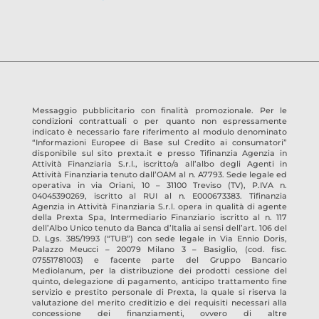
Messaggio pubblicitario con finalità promozionale. Per le
condizioni contrattuali o per quanto non espressamente
indicato è necessario fare riferimento al modulo denominato
“Informazioni Europee di Base sul Credito ai consumatori”
disponibile sul sito prexta.it e presso
Tifinanzia Agenzia in
Attività Finanziaria S.r.l.
, iscritto/a all’albo degli Agenti in
Attività Finanziaria tenuto dall’OAM al n.
A7793
. Sede legale ed
operativa in
via Oriani, 10 – 31100 Treviso
(TV)
, P.IVA n.
04045390269
, iscritto al RUI al n.
E000673383
.
Tifinanzia
Agenzia in Attività Finanziaria S.r.l.
opera in qualità di agente
della Prexta Spa, Intermediario Finanziario iscritto al n. 117
dell’Albo Unico tenuto da Banca d’Italia ai sensi dell’art. 106 del
D. Lgs. 385/1993 (“TUB”) con sede legale in Via Ennio Doris,
Palazzo Meucci – 20079 Milano 3 – Basiglio, (cod. fisc.
07551781003) e facente parte del Gruppo Bancario
Mediolanum, per la distribuzione dei prodotti cessione del
quinto, delegazione di pagamento, anticipo trattamento fine
servizio e prestito personale di Prexta, la quale si riserva la
valutazione del merito creditizio e dei requisiti necessari alla
concessione dei finanziamenti, ovvero di altre