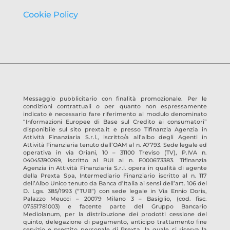
Cookie Policy
Messaggio pubblicitario con finalità promozionale. Per le
condizioni contrattuali o per quanto non espressamente
indicato è necessario fare riferimento al modulo denominato
“Informazioni Europee di Base sul Credito ai consumatori”
disponibile sul sito prexta.it e presso
Tifinanzia Agenzia in
Attività Finanziaria S.r.l.
, iscritto/a all’albo degli Agenti in
Attività Finanziaria tenuto dall’OAM al n.
A7793
. Sede legale ed
operativa in
via Oriani, 10 – 31100 Treviso
(TV)
, P.IVA n.
04045390269
, iscritto al RUI al n.
E000673383
.
Tifinanzia
Agenzia in Attività Finanziaria S.r.l.
opera in qualità di agente
della Prexta Spa, Intermediario Finanziario iscritto al n. 117
dell’Albo Unico tenuto da Banca d’Italia ai sensi dell’art. 106 del
D. Lgs. 385/1993 (“TUB”) con sede legale in Via Ennio Doris,
Palazzo Meucci – 20079 Milano 3 – Basiglio, (cod. fisc.
07551781003) e facente parte del Gruppo Bancario
Mediolanum, per la distribuzione dei prodotti cessione del
quinto, delegazione di pagamento, anticipo trattamento fine
servizio e prestito personale di Prexta, la quale si riserva la