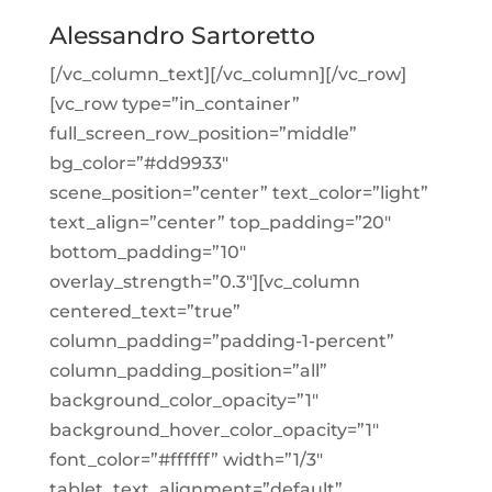
Alessandro Sartoretto
[/vc_column_text][/vc_column][/vc_row]
[vc_row type=”in_container”
full_screen_row_position=”middle”
bg_color=”#dd9933″
scene_position=”center” text_color=”light”
text_align=”center” top_padding=”20″
bottom_padding=”10″
overlay_strength=”0.3″][vc_column
centered_text=”true”
column_padding=”padding-1-percent”
column_padding_position=”all”
background_color_opacity=”1″
background_hover_color_opacity=”1″
font_color=”#ffffff” width=”1/3″
tablet_text_alignment=”default”