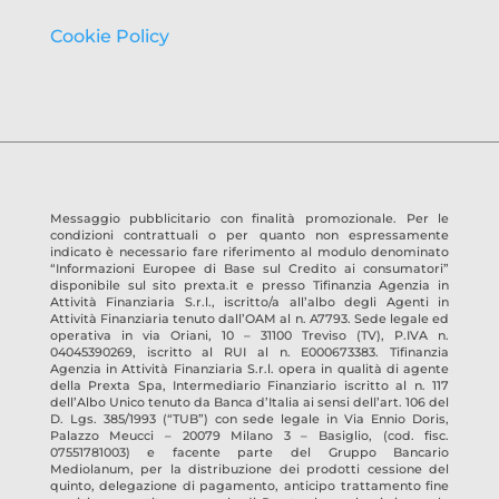
Cookie Policy
Messaggio pubblicitario con finalità promozionale. Per le
condizioni contrattuali o per quanto non espressamente
indicato è necessario fare riferimento al modulo denominato
“Informazioni Europee di Base sul Credito ai consumatori”
disponibile sul sito prexta.it e presso
Tifinanzia Agenzia in
Attività Finanziaria S.r.l.
, iscritto/a all’albo degli Agenti in
Attività Finanziaria tenuto dall’OAM al n.
A7793
. Sede legale ed
operativa in
via Oriani, 10 – 31100 Treviso
(TV)
, P.IVA n.
04045390269
, iscritto al RUI al n.
E000673383
.
Tifinanzia
Agenzia in Attività Finanziaria S.r.l.
opera in qualità di agente
della Prexta Spa, Intermediario Finanziario iscritto al n. 117
dell’Albo Unico tenuto da Banca d’Italia ai sensi dell’art. 106 del
D. Lgs. 385/1993 (“TUB”) con sede legale in Via Ennio Doris,
Palazzo Meucci – 20079 Milano 3 – Basiglio, (cod. fisc.
07551781003) e facente parte del Gruppo Bancario
Mediolanum, per la distribuzione dei prodotti cessione del
quinto, delegazione di pagamento, anticipo trattamento fine