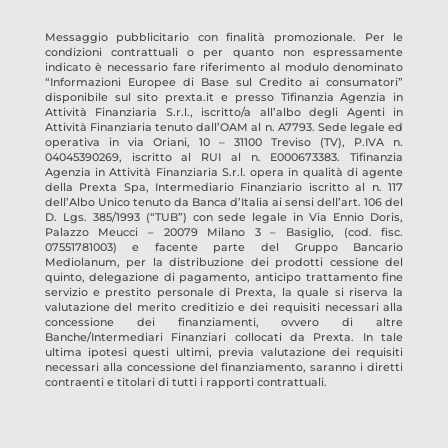
Messaggio pubblicitario con finalità promozionale. Per le
condizioni contrattuali o per quanto non espressamente
indicato è necessario fare riferimento al modulo denominato
“Informazioni Europee di Base sul Credito ai consumatori”
disponibile sul sito prexta.it e presso
Tifinanzia Agenzia in
Attività Finanziaria S.r.l.
, iscritto/a all’albo degli Agenti in
Attività Finanziaria tenuto dall’OAM al n.
A7793
. Sede legale ed
operativa in
via Oriani, 10 – 31100 Treviso
(TV)
, P.IVA n.
04045390269
, iscritto al RUI al n.
E000673383
.
Tifinanzia
Agenzia in Attività Finanziaria S.r.l.
opera in qualità di agente
della Prexta Spa, Intermediario Finanziario iscritto al n. 117
dell’Albo Unico tenuto da Banca d’Italia ai sensi dell’art. 106 del
D. Lgs. 385/1993 (“TUB”) con sede legale in Via Ennio Doris,
Palazzo Meucci – 20079 Milano 3 – Basiglio, (cod. fisc.
07551781003) e facente parte del Gruppo Bancario
Mediolanum, per la distribuzione dei prodotti cessione del
quinto, delegazione di pagamento, anticipo trattamento fine
servizio e prestito personale di Prexta, la quale si riserva la
valutazione del merito creditizio e dei requisiti necessari alla
concessione dei finanziamenti, ovvero di altre
Banche/Intermediari Finanziari collocati da Prexta. In tale
ultima ipotesi questi ultimi, previa valutazione dei requisiti
necessari alla concessione del finanziamento, saranno i diretti
contraenti e titolari di tutti i rapporti contrattuali.